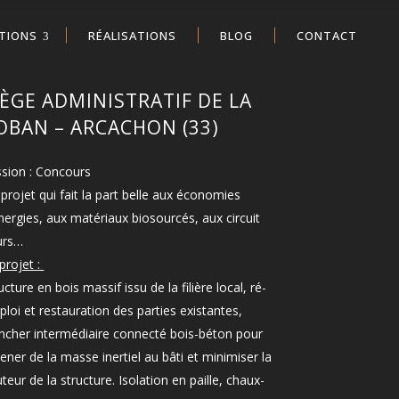
TIONS
RÉALISATIONS
BLOG
CONTACT
IÈGE ADMINISTRATIF DE LA
OBAN – ARCACHON (33)
sion : Concours
projet qui fait la part belle aux économies
nergies, aux matériaux biosourcés, aux circuit
urs…
projet :
ucture en bois massif issu de la filière local, ré-
loi et restauration des parties existantes,
ncher intermédiaire connecté bois-béton pour
ner de la masse inertiel au bâti et minimiser la
teur de la structure. Isolation en paille, chaux-