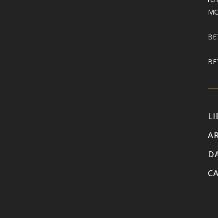
MO
BET
BE
LI
AR
D
C