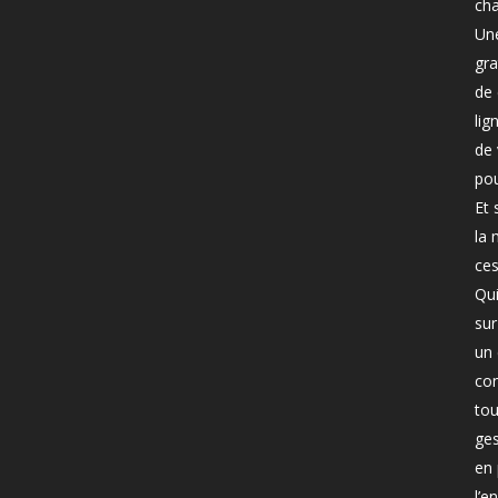
ch
Une
gra
de 
lig
de 
pou
Et 
la 
ces
Qui
sur
un 
con
tou
ge
en 
l’e