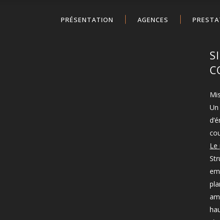
PRÉSENTATION
AGENCES
PRESTA
S
C
Mis
Un 
d’é
co
Le 
Str
emp
pla
ame
hau